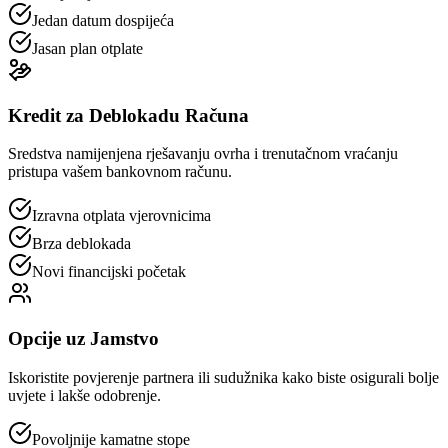
Jedan datum dospijeća
Jasan plan otplate
Kredit za Deblokadu Računa
Sredstva namijenjena rješavanju ovrha i trenutačnom vraćanju
pristupa vašem bankovnom računu.
Izravna otplata vjerovnicima
Brza deblokada
Novi financijski početak
Opcije uz Jamstvo
Iskoristite povjerenje partnera ili sudužnika kako biste osigurali bolje
uvjete i lakše odobrenje.
Povoljnije kamatne stope