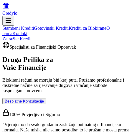
Credylo
Stambeni Krediti
Gotovinski Krediti
Krediti za Blokirane
O
nama
Kontakt
Zatražite Kredit
Specijalisti za Financijski Oporavak
Druga Prilika za
Vaše Financije
Blokirani računi ne moraju biti kraj puta. Pružamo profesionalne i
diskretne načine za rješavanje dugova i vraćanje slobode
raspolaganja novcem.
Besplatne Konzultacije
100% Povjerljivo i Sigurno
"Vjerujemo da svaki građanin zaslužuje put natrag u financijsku
normalu. Naša misija nije samo posudba; to je pružanje mosta prema