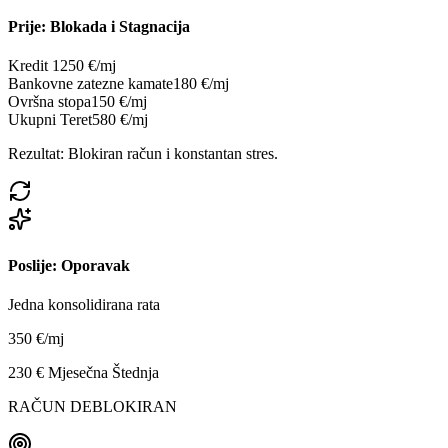
Prije: Blokada i Stagnacija
Kredit 1
250 €/mj
Bankovne zatezne kamate
180 €/mj
Ovršna stopa
150 €/mj
Ukupni Teret
580 €/mj
Rezultat: Blokiran račun i konstantan stres.
Poslije: Oporavak
Jedna konsolidirana rata
350 €/mj
230 € Mjesečna Štednja
RAČUN DEBLOKIRAN